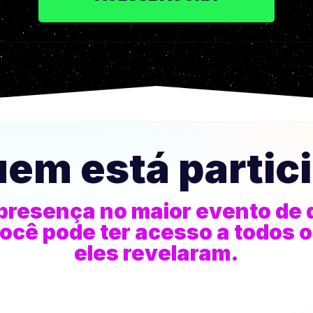
uem está partic
presença no maior evento de 
 você pode ter acesso a todos 
eles revelaram.