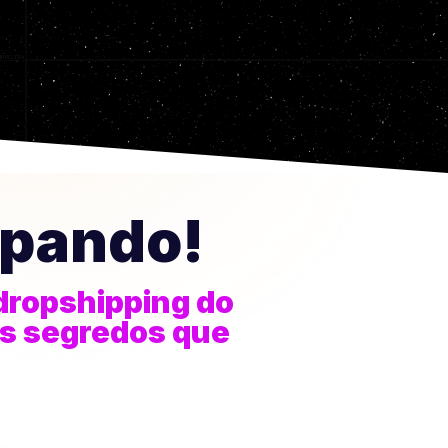
ipando!
dropshipping do
os segredos que