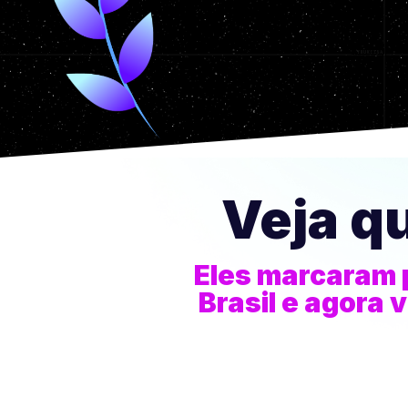
Veja q
Eles marcaram 
Brasil e agora