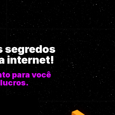
s segredos
 internet!
nto para você
 lucros.